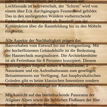
jedoch neu interpretiert; der Grundkörper mit
Lochfassade ist holzverschalt, der "Schirm" wird von
einem über Eck durchgängigen Fensterband gebildet.
Das in den umliegenden Wäldern vorherrschende
Fichtenholz ist konsequent als Baustoff von der
Konstruktion über die Raumbildung bis zu den Möbeln
eingesetzt.
Alle Aspekte der Nachhaltigkeit prägen das
Bauvorhaben vom Entwurf bis zur Fertigstellung. Mit
der hocheffizienten Gebäudehülle ist die Bedeutung
der Haustechnik marginalisiert. Die Architektenhütte
ist als Ferienhaus für 8 Personen konzipiert. Diesem
Nutzungstypus folgend stehen 4 Schlafräume, 2
Nassräume und ein Aufenthaltsraum zum geselligen
Beisammensein zur Verfügung. Aus bauphysikalischen
Gründen gibt es keine klassischen Innentüren sondern
Wollfilz-Schiebevorhänge zur Raumabtrennung.
Mit Aussicht auf das beeindruckende Panorama der
Allgäuer Alpen sowie die lieblichen Flußauen der Iller
findet das gemütliche Hüttenleben an frei