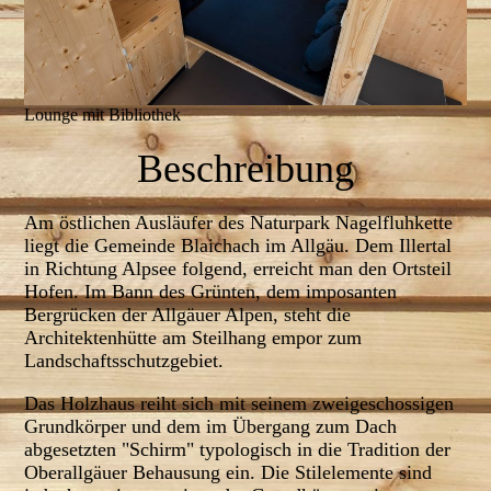
Lounge mit Bibliothek
Beschreibung
Am östlichen Ausläufer des Naturpark Nagelfluhkette
liegt die Gemeinde Blaichach im Allgäu. Dem Illertal
in Richtung Alpsee folgend, erreicht man den Ortsteil
Hofen. Im Bann des Grünten, dem imposanten
Bergrücken der Allgäuer Alpen, steht die
Architektenhütte am Steilhang empor zum
Landschaftsschutzgebiet.
Das Holzhaus reiht sich mit seinem zweigeschossigen
Grundkörper und dem im Übergang zum Dach
abgesetzten "Schirm" typologisch in die Tradition der
Oberallgäuer Behausung ein. Die Stilelemente sind